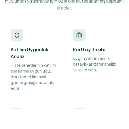
Müslüman yatırımcılar için özel olarak tasarlanmış kapsamlı
araçlar.
Katılım Uygunluk
Portföy Takibi
Analizi
Uygun yatırımlarınızı
detaylı kar/zarar analizi
Hisse senetlerinin katılım
ile takip edin.
esaslarına uygunluğu,
dört temel finansal
gösterge ışığında analiz
edilir.
Zekat Hesaplayıcı
Arındırma Hesabı